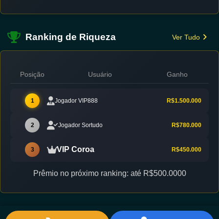
Ranking de Riqueza
Ver Tudo
Posição
Usuário
Ganho
1
Jogador VIP888
R$1.500.000
2
Jogador Sortudo
R$780.000
VIP Coroa
3
R$450.000
Prêmio no próximo ranking: até R$500.0000