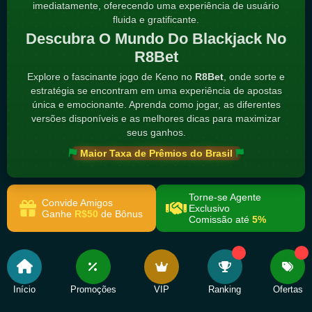
imediatamente, oferecendo uma experiência de usuário
fluida e gratificante.
Descubra O Mundo Do Blackjack No
R8Bet
Explore o fascinante jogo de Keno no
R8Bet
, onde sorte e
estratégia se encontram em uma experiência de apostas
única e emocionante. Aprenda como jogar, as diferentes
versões disponíveis e as melhores dicas para maximizar
seus ganhos.
Maior Taxa de Prêmios do Brasil
Torne-se Agente
Convide Amigos
Exclusivo
Ganhe
R$50
de Bônus
Comissão até
5%
Início
Promoções
VIP
Ranking
Ofertas